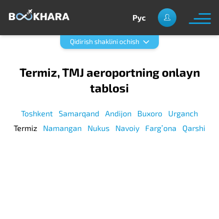
Рус
Qidirish shaklini ochish
Termiz, TMJ aeroportning onlayn
tablosi
Toshkent
Samarqand
Andijon
Buxoro
Urganch
Termiz
Namangan
Nukus
Navoiy
Fargʼona
Qarshi