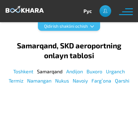
Рус
Qidirish shaklini ochish
Samarqand, SKD aeroportning
onlayn tablosi
Toshkent
Samarqand
Andijon
Buxoro
Urganch
Termiz
Namangan
Nukus
Navoiy
Fargʼona
Qarshi