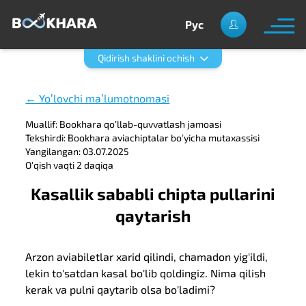
Рус
Qidirish shaklini ochish
← Yoʼlovchi maʼlumotnomasi
Muallif: Bookhara qoʼllab-quvvatlash jamoasi
Tekshirdi: Bookhara aviachiptalar boʼyicha mutaxassisi
Yangilangan: 03.07.2025
Oʼqish vaqti 2 daqiqa
Kasallik sababli chipta pullarini
qaytarish
Arzon aviabiletlar xarid qilindi, chamadon yig'ildi,
lekin to'satdan kasal bo'lib qoldingiz. Nima qilish
kerak va pulni qaytarib olsa bo'ladimi?