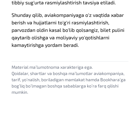
tibbiy sug'urta rasmiylashtirish tavsiya etiladi.
Shunday qilib, aviakompaniyaga o'z vaqtida xabar
berish va hujjatlarni to'g'ri rasmiylashtirish,
parvozdan oldin kasal bo'lib qolsangiz, bilet pulini
qaytarib olishga va moliyaviy yo'qotishlarni
kamaytirishga yordam beradi.
Material maʼlumotnoma xarakteriga ega.
Qoidalar, shartlar va boshqa maʼlumotlar aviakompaniya,
tarif, yoʼnalish, boriladigan mamlakat hamda Bookharaʼga
bogʼliq boʼlmagan boshqa sabablarga koʼra farq qilishi
mumkin.