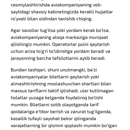
rasmiylashtirishda aviakompaniyaning veb-
saytidagi shaxsiy kabinetingizda kerakli hujjatlar
ro'yxati bilan oldindan tanishib chiqing.
Agar savollar tug'ilsa yoki yordam kerak bo'lsa,
aviakompaniyaning aloqa markaziga murojaat
qilishingiz mumkin. Operatorlar pulni qaytarish
uchun ariza to'g'ri to'ldirishga yordam beradi va
jarayonning barcha tafsilotlarini aytib beradi.
Bundan tashqari, shuni unutmangki, ba'zi
aviakompaniyalar biletlarni qaytarish yoki
almashtirishning moslashuvchan shartlari bilan
maxsus tariflarni taklif qilishadi, ular kutilmagan
holatlar yuzaga kelganda foydaliroq bo'lishi
mumkin. Biletlarni sotib olayotganda tarif
qoidalariga e'tibor berish va zarurat tug'ilganda,
kasallik tufayli sayohat bekor qilinganda
xarajatlarning bir qismini qoplashi mumkin bo'lgan