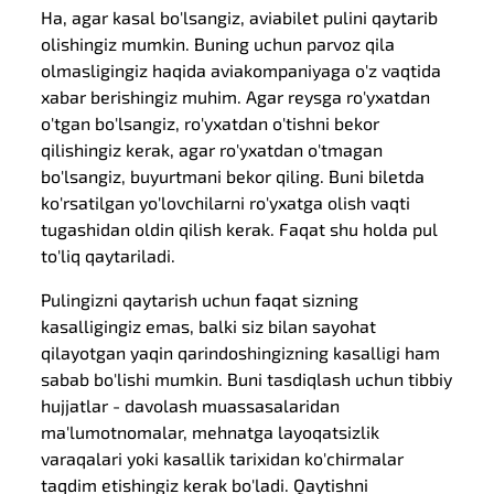
Ha, agar kasal bo'lsangiz, aviabilet pulini qaytarib
olishingiz mumkin. Buning uchun parvoz qila
olmasligingiz haqida aviakompaniyaga o'z vaqtida
xabar berishingiz muhim. Agar reysga ro'yxatdan
o'tgan bo'lsangiz, ro'yxatdan o'tishni bekor
qilishingiz kerak, agar ro'yxatdan o'tmagan
bo'lsangiz, buyurtmani bekor qiling. Buni biletda
ko'rsatilgan yo'lovchilarni ro'yxatga olish vaqti
tugashidan oldin qilish kerak. Faqat shu holda pul
to'liq qaytariladi.
Pulingizni qaytarish uchun faqat sizning
kasalligingiz emas, balki siz bilan sayohat
qilayotgan yaqin qarindoshingizning kasalligi ham
sabab bo'lishi mumkin. Buni tasdiqlash uchun tibbiy
hujjatlar - davolash muassasalaridan
ma'lumotnomalar, mehnatga layoqatsizlik
varaqalari yoki kasallik tarixidan ko'chirmalar
taqdim etishingiz kerak bo'ladi. Qaytishni