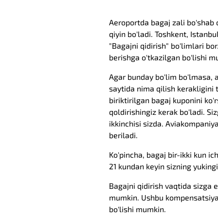
Aeroportda bagaj zali bo'shab q
qiyin bo'ladi. Toshkent, Istanb
"Bagajni qidirish" bo'limlari bo
berishga o'tkazilgan bo'lishi m
Agar bunday bo'lim bo'lmasa, a
saytida nima qilish kerakligini
biriktirilgan bagaj kuponini ko'
qoldirishingiz kerak bo'ladi. Si
ikkinchisi sizda. Aviakompaniy
beriladi.
Ko'pincha, bagaj bir-ikki kun ic
21 kundan keyin sizning yukingi
Bagajni qidirish vaqtida sizga
mumkin. Ushbu kompensatsiyani 
bo'lishi mumkin.