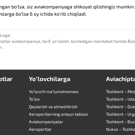
ngan bo'lsa, siz aviakompaniyaga shikoyat qilishingiz mumkin. 
yslarga bo'lsa 6 oy ichida ko'rib chiqiladi.
a ega.
motlar aviakompaniya, tarif, yoʼnalish, boriladigan mamlakat hamda B
n.
tlar
Yoʼlovchilarga
Aviachipt
Yoʼlovchi maʼlumotnomasi
Toshkent – Mo
Toʼlov
Toshkent – Ist
Qaytarish va almashtirish
Toshkent – Du
Aeroportlarning onlayn tablosi
Toshkent – Ur
Aviakompaniyalar
Toshkent – Bu
Aeroportlar
Nukus – Toshk