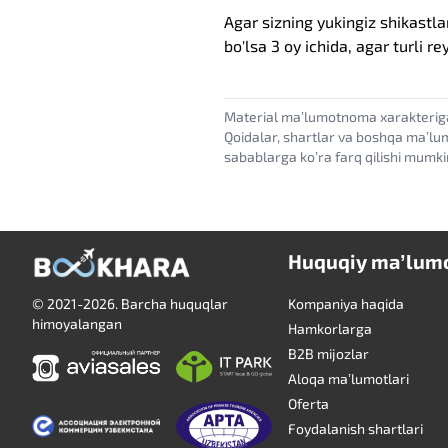
Agar sizning yukingiz shikastla
bo'lsa 3 oy ichida, agar turli re
Material maʼlumotnoma xarakterig
Qoidalar, shartlar va boshqa maʼlu
sabablarga koʼra farq qilishi mumki
Huquqiy maʼlumo
© 2021-2026. Barcha huquqlar
Kompaniya haqida
himoyalangan
Hamkorlarga
B2B mijozlar
Aloqa maʼlumotlari
Oferta
Foydalanish shartlari