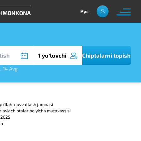
Рус
HMONXONA
1 yoʼlovchi
Chiptalarni topish
g
,
14 Avg
qoʼllab-quvvatlash jamoasi
a aviachiptalar boʼyicha mutaxassisi
.2025
qa