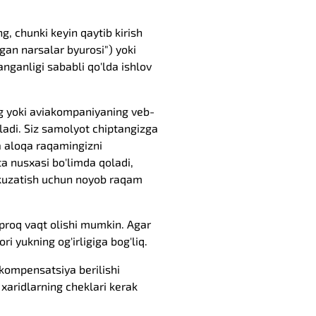
, chunki keyin qaytib kirish
gan narsalar byurosi") yoki
langanligi sababli qo'lda ishlov
ng yoki aviakompaniyaning veb-
'ladi. Siz samolyot chiptangizga
va aloqa raqamingizni
tta nusxasi bo'limda qoladi,
a kuzatish uchun noyob raqam
o'proq vaqt olishi mumkin. Agar
i yukning og'irligiga bog'liq.
 kompensatsiya berilishi
xaridlarning cheklari kerak