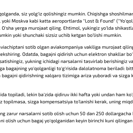
olganda, siz yolg'iz qolishingiz mumkin. Chiqishga shoshilmang
ul yoki Moskva kabi katta aeroportlarda "Lost & Found" ("Yo'qol
r. O'sha yerga murojaat qiling. Ehtimol, yukingiz yo'lda shikast
umkin yoki shunchaki sizsiz uchib ketgan bo'lishi mumkin.
viachiptani sotib olgan aviakompaniya vakiliga murojaat qili
 tekshiring. Odatda, bagajni qidirish uchun elektron shakllar bo
rsatishingiz, yukning ichidagi narsalarni tasvirlab berishingiz 
zga bagajning yo'qolganligi to'g'risida dalolatnoma beriladi: bi
a bagajni qidirishning xalqaro tizimiga ariza yuboradi va sizg
hida topiladi, lekin ba'zida qidiruv ikki hafta yoki undan ham k
z topilmasa, sizga kompensatsiya to'lanishi kerak, uning miqdor
 eng zarur narsalarni sotib olish uchun 50 dan 250 dollargacha
olish uchun bagaj yo'qolganidan keyin birinchi kuni qilingan 