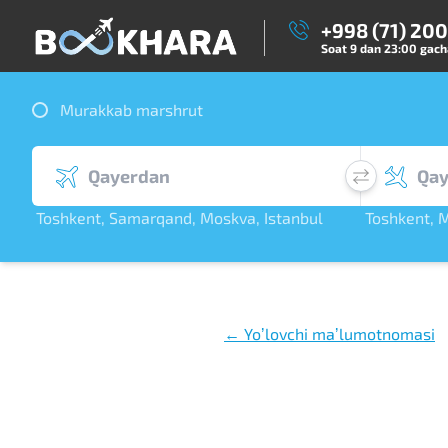
+998 (71) 20
Soat 9 dan 23:00 gacha
Murakkab marshrut
Toshkent
,
Samarqand
,
Moskva
,
Istanbul
Toshkent
,
M
,
Dubay
,
S. Peterbu
← Yoʼlovchi maʼlumotnomasi