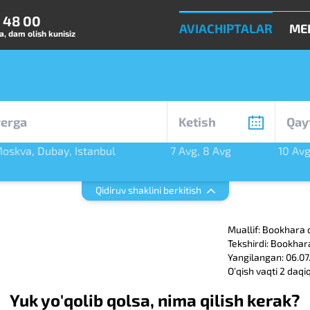
0 48 00
AVIACHIPTALAR
ME
, dam olish kunisiz
oskva
,
Dubay
,
Istanbul
7 Avg
,
8 Avg
10 Av
rg
Qidiruv shaklini berkitish
Muallif: Bookhara 
Tekshirdi: Bookhar
Yangilangan: 06.07
Oʼqish vaqti 2 daqi
Yuk yo'qolib qolsa, nima qilish kerak?