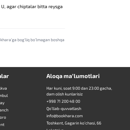
U, agar chiptalar bitta reysga
ookharaʼga bogʼliq boʼlmagan boshqa
alar
Aloqa maʼlumotlari
skva
Har kuni, soat 9:00 dan 23:00 gacha,
dam olish kunlarisiz
anbul
+998 71 200 48 00
bay
Qoʼllab-quvvatlash
ganch
info@bookhara.com
xoro
Toshkent, Gagarin koʼchasi, 66
ent