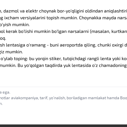
azmol va elektr choynak bor-yo'qligini oldindan aniqlashtirib
ng ixcham versiyalarini topish mumkin. Choynakka mayda nars
qo'yish mumkin.
hol kerak bo'lishi mumkin bo'lgan narsalarni (masalan, kurtk
roq.
 lentasiga o'ramang - buni aeroportda qiling, chunki oxirgi 
giz mumkin.
 o'ylab toping: bu yorqin stiker, tutqichdagi rangli lenta yoki 
i mumkin. Bu yo'qolgan taqdirda yuk lentasida o'z chamadonin
a ega.
motlar aviakompaniya, tarif, yoʼnalish, boriladigan mamlakat hamda B
n.