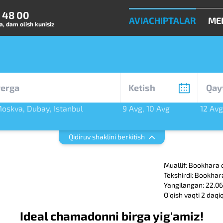
0 48 00
AVIACHIPTALAR
ME
, dam olish kunisiz
oskva
,
Dubay
,
Istanbul
9 Avg
,
10 Avg
12 Avg
rg
Qidiruv shaklini berkitish
Muallif: Bookhara 
Tekshirdi: Bookhar
Yangilangan: 22.0
Oʼqish vaqti 2 daqi
Ideal chamadonni birga yig'amiz!