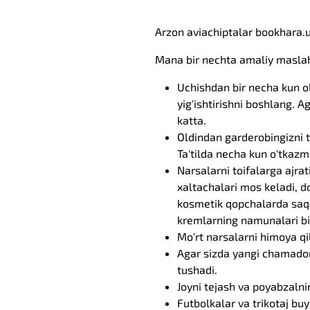
Arzon aviachiptalar bookhara.uz 
Mana bir nechta amaliy maslah
Uchishdan bir necha kun ol
yig'ishtirishni boshlang. A
katta.
Oldindan garderobingizni t
Ta'tilda necha kun o'tkazmo
Narsalarni toifalarga ajra
xaltachalari mos keladi, d
kosmetik qopchalarda saql
kremlarning namunalari bila
Mo'rt narsalarni himoya qi
Agar sizda yangi chamadon
tushadi.
Joyni tejash va poyabzaln
Futbolkalar va trikotaj buy