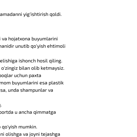
amadanni yig'ishtirish qoldi.
ni va hojatxona buyumlarini
manidir unutib qo'yish ehtimoli
lishiga ishonch hosil qiling.
 o'zingiz bilan olib ketmaysiz.
ypoqlar uchun paxta
ammom buyumlarini esa plastik
lsa, unda shampunlar va
.
roportda u ancha qimmatga
b qo'yish mumkin.
ini olishga va joyni tejashga