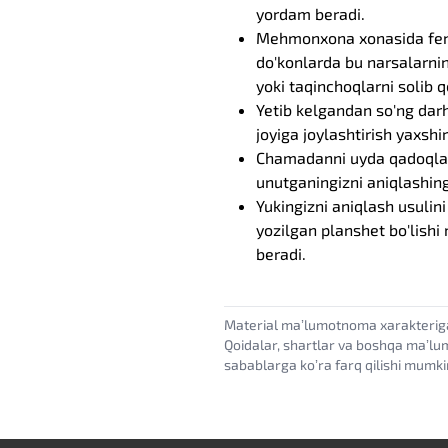
yordam beradi.
Mehmonxona xonasida fen, d
do'konlarda bu narsalarni
yoki taqinchoqlarni solib 
Yetib kelgandan so'ng dar
joyiga joylashtirish yaxshi
Chamadanni uyda qadoqlash
unutganingizni aniqlashin
Yukingizni aniqlash usulini
yozilgan planshet bo'lish
beradi.
Material maʼlumotnoma xarakterig
Qoidalar, shartlar va boshqa maʼlu
sabablarga koʼra farq qilishi mumki