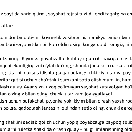
saytida xarid qilindi, sayohat rejasi tuzildi, endi faqatgina ch
atlar:
din dorilar qutisini, kosmetik vositalarni, manikyur anjomlari
gar buni sayohatdan bir kun oldin oxirgi kunga qoldirsangiz, ni
ekshiring. Kiyim va poyabzallar kutilayotgan ob-havoga mos ke
qchi ekanligingizni o'ylab ko'ring, shunda juda ko'p narsalarni
ting. Ularni maxsus idishlarga qadoqlang: ichki kiyimlar va pa
orilar qutisi uchun cho'ntakli sumkani sotib olish mumkin, h
ash qulay. Agar sizni uzoq bo'lmagan sayohat kutayotgan bo'
n o'zingiz bilan oling, chunki ular kam joy egallaydi.
lish uchun pufakchali plyonka yoki kiyim bilan o'rash yaxshiroq
 bo'lsa, qadoqlash lentasini oldindan sotib oling, chunki ae
ing shaklini saqlab qolish uchun yopiq poyabzalga paypoq soli
umlarni ruletka shaklida o'rash qulay - bu g'ijimlanishning old