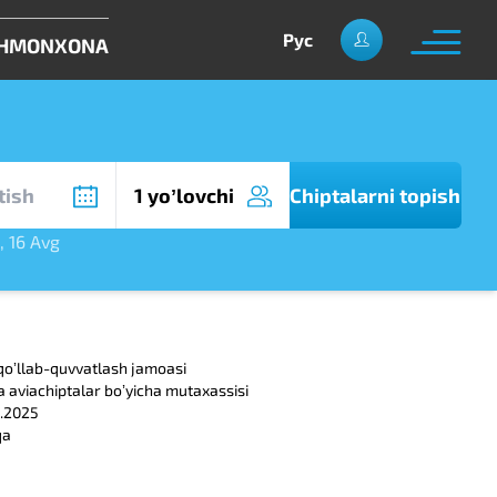
Рус
HMONXONA
1 yoʼlovchi
Chiptalarni topish
,
16 Avg
qoʼllab-quvvatlash jamoasi
a aviachiptalar boʼyicha mutaxassisi
6.2025
qa