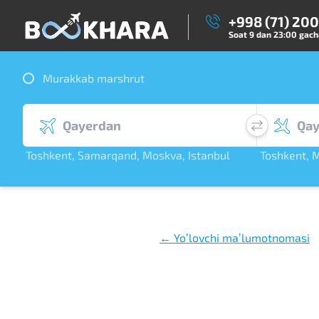
+998 (71) 20
Soat 9 dan 23:00 gacha
Murakkab marshrut
Toshkent
,
Samarqand
,
Moskva
,
Istanbul
Toshkent
,
M
,
Dubay
,
S. Peterbu
← Yoʼlovchi maʼlumotnomasi