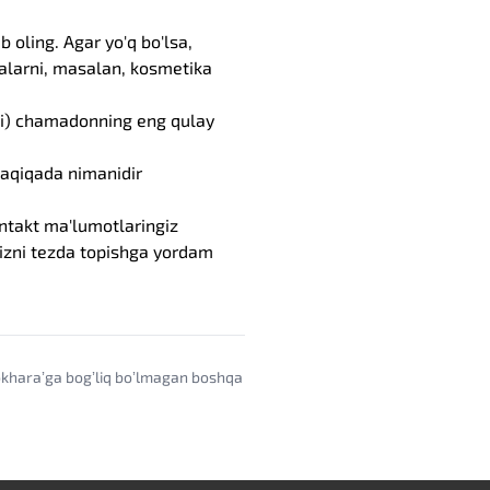
 oling. Agar yo'q bo'lsa,
alarni, masalan, kosmetika
ani) chamadonning eng qulay
daqiqada nimanidir
kontakt ma'lumotlaringiz
gizni tezda topishga yordam
ookharaʼga bogʼliq boʼlmagan boshqa