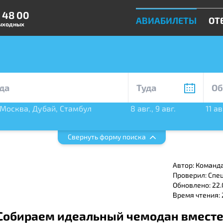
0 48 00
АВИАБИЛЕТЫ
ОТ
выходных
Москва
,
Дубай
,
Стамбул
8 авг.
,
9 авг.
11 ав
бург
Свернуть форму поиска
Автор: Команд
Проверил: Спе
Обновлено: 22.
Время чтения:
Собираем идеальный чемодан вместе