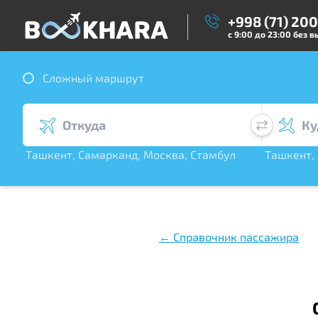
+998 (71) 20
с 9:00 до 23:00 без 
Сложный маршрут
Ташкент
,
Самарканд
,
Москва
,
Стамбул
Ташкент
,
,
Дубай
,
С. Петер
← Справочник пассажира