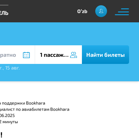
Oʼzb
ЕЛЬ
1 пассажир
Найти билеты
г.
,
15 авг.
а поддержки Bookhara
циалист по авиабилетам Bookhara
06.2025
 2 минуты
!