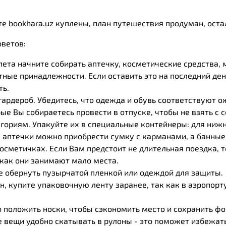
е bookhara.uz куплены, план путешествия продуман, оста
оветов:
лета начните собирать аптечку, косметические средства
ные принадлежности. Если оставить это на последний ден
ть.
гардероб. Убедитесь, что одежда и обувь соответствуют 
рые Вы собираетесь провести в отпуске, чтобы не взять с
гориям. Упакуйте их в специальные контейнеры: для нижн
 аптечки можно приобрести сумку с карманами, а банны
осметичках. Если Вам предстоит не длительная поездка, т
 как они занимают мало места.
 обернуть пузырчатой пленкой или одеждой для защиты.
н, купите упаковочную ленту заранее, так как в аэропорту
 положить носки, чтобы сэкономить место и сохранить фо
 вещи удобно скатывать в рулоны - это поможет избежать