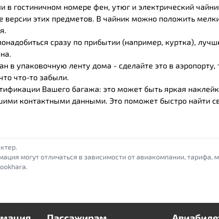
ли в гостиничном номере фен, утюг и электрический чайник
 версии этих предметов. В чайник можно положить мелки
я.
понадобиться сразу по прибытии (например, куртка), луч
на.
н в упаковочную ленту дома - сделайте это в аэропорту,
то что-то забыли.
тификации Вашего багажа: это может быть яркая наклейк
ашими контактными данными. Это поможет быстро найти с
ктер.
мация могут отличаться в зависимости от авиакомпании, тарифа, 
ookhara.
рмация
Пассажирам
Авиабиле