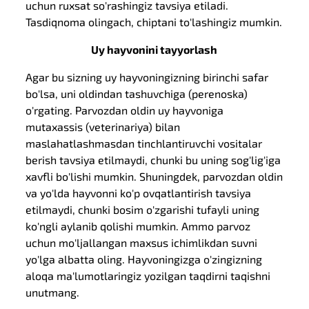
uchun ruxsat so'rashingiz tavsiya etiladi.
Tasdiqnoma olingach, chiptani to'lashingiz mumkin.
Uy hayvonini tayyorlash
Agar bu sizning uy hayvoningizning birinchi safar
bo'lsa, uni oldindan tashuvchiga (perenoska)
o'rgating. Parvozdan oldin uy hayvoniga
mutaxassis (veterinariya) bilan
maslahatlashmasdan tinchlantiruvchi vositalar
berish tavsiya etilmaydi, chunki bu uning sog'lig'iga
xavfli bo'lishi mumkin. Shuningdek, parvozdan oldin
va yo'lda hayvonni ko'p ovqatlantirish tavsiya
etilmaydi, chunki bosim o'zgarishi tufayli uning
ko'ngli aylanib qolishi mumkin. Ammo parvoz
uchun mo'ljallangan maxsus ichimlikdan suvni
yo'lga albatta oling. Hayvoningizga o'zingizning
aloqa ma'lumotlaringiz yozilgan taqdirni taqishni
unutmang.