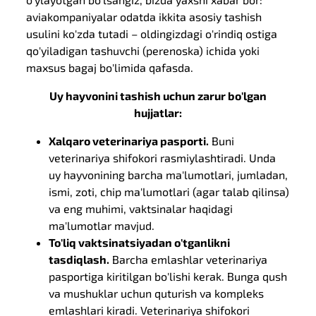
aviakompaniyalar odatda ikkita asosiy tashish
usulini ko'zda tutadi – oldingizdagi o'rindiq ostiga
qo'yiladigan tashuvchi (perenoska) ichida yoki
maxsus bagaj bo'limida qafasda.
Uy hayvonini tashish uchun zarur bo'lgan
hujjatlar:
Xalqaro veterinariya pasporti.
Buni
veterinariya shifokori rasmiylashtiradi. Unda
uy hayvonining barcha ma'lumotlari, jumladan,
ismi, zoti, chip ma'lumotlari (agar talab qilinsa)
va eng muhimi, vaktsinalar haqidagi
ma'lumotlar mavjud.
To'liq vaktsinatsiyadan o'tganlikni
tasdiqlash.
Barcha emlashlar veterinariya
pasportiga kiritilgan bo'lishi kerak. Bunga qush
va mushuklar uchun quturish va kompleks
emlashlari kiradi. Veterinariya shifokori