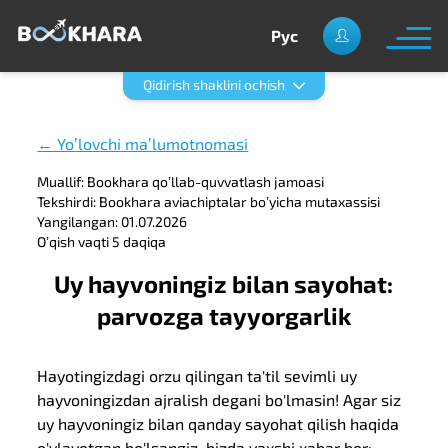
Рус
Qidirish shaklini ochish
← Yoʼlovchi maʼlumotnomasi
Muallif: Bookhara qoʼllab-quvvatlash jamoasi
Tekshirdi: Bookhara aviachiptalar boʼyicha mutaxassisi
Yangilangan: 01.07.2026
Oʼqish vaqti 5 daqiqa
Uy hayvoningiz bilan sayohat:
parvozga tayyorgarlik
Hayotingizdagi orzu qilingan ta'til sevimli uy
hayvoningizdan ajralish degani bo'lmasin! Agar siz
uy hayvoningiz bilan qanday sayohat qilish haqida
o'ylayotgan bo'lsangiz, bizda yaxshi xabar bor: