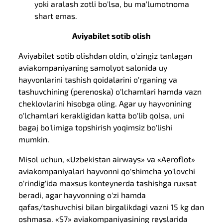
yoki aralash zotli bo'lsa, bu ma'lumotnoma
shart emas.
Aviyabilet sotib olish
Aviyabilet sotib olishdan oldin, o'zingiz tanlagan
aviakompaniyaning samolyot salonida uy
hayvonlarini tashish qoidalarini o'rganing va
tashuvchining (perenoska) o'lchamlari hamda vazn
cheklovlarini hisobga oling. Agar uy hayvonining
o'lchamlari kerakligidan katta bo'lib qolsa, uni
bagaj bo'limiga topshirish yoqimsiz bo'lishi
mumkin.
Misol uchun, «Uzbekistan airways» va «Aeroflot»
aviakompaniyalari hayvonni qo'shimcha yo'lovchi
o'rindig'ida maxsus konteynerda tashishga ruxsat
beradi, agar hayvonning o'zi hamda
qafas/tashuvchisi bilan birgalikdagi vazni 15 kg dan
oshmasa. «S7» aviakompaniyasining reyslarida