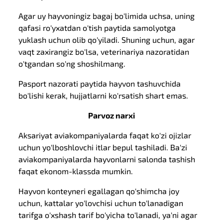
Agar uy hayvoningiz bagaj bo'limida uchsa, uning
qafasi ro'yxatdan o'tish paytida samolyotga
yuklash uchun olib qo'yiladi. Shuning uchun, agar
vaqt zaxirangiz bo'lsa, veterinariya nazoratidan
o'tgandan so'ng shoshilmang.
Pasport nazorati paytida hayvon tashuvchida
bo'lishi kerak, hujjatlarni ko'rsatish shart emas.
Parvoz narxi
Aksariyat aviakompaniyalarda faqat ko'zi ojizlar
uchun yo'lboshlovchi itlar bepul tashiladi. Ba'zi
aviakompaniyalarda hayvonlarni salonda tashish
faqat ekonom-klassda mumkin.
Hayvon konteyneri egallagan qo'shimcha joy
uchun, kattalar yo'lovchisi uchun to'lanadigan
tarifga o'xshash tarif bo'yicha to'lanadi, ya'ni agar