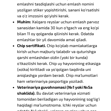
emlashni tasdiqlashi uchun emlash nomini
yozilgan stiker yopishtirishi, sanani ko'rsatishi
va o'z imzosini qo'yishi kerak.
Muhim:
Xalqaro reyslar uchun emlash parvoz
sanasidan kamida 30 kun o'tgach va eng ko'pi
bilan 11 oy qolganda qilinishi kerak. Odatda
emlashlar bir yil davomida amal qiladi.
Chip sertifikati.
Chip ko'plab mamlakatlarga
kirish uchun majburiy talabdir va quturishga
qarshi emlashdan oldin (yoki bir kunda)
o'tkazilishi kerak. Chip uy hayvonining elkasiga
(xolka) kiritiladi va yo'qolgan taqdirda uni
aniqlashga yordam beradi. Chip ma'lumotlari
ham veterinariya pasportiga yoziladi.
Veterinariya guvohnomasi (№1 yoki №5a
shaklida).
Bu davlat veterinariya xizmati
tomonidan beriladigan uy hayvonining sog'lig'i
haqidagi ma'lumotnoma. Ichki reyslar uchun
odatda №1 shakli, xalqaro reyslar uchun esa