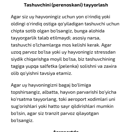
Tashuvchini (perenoskani) tayyorlash
Agar siz uy hayvoningiz uchun yon o'rindiq yoki
oldingi o'rindiq ostiga qo'yiladigan tashuvchi uchun
chipta sotib olgan bo'lsangiz, bunga alohida
tayyorgarlik talab etilmaydi; asosiy narsa,
tashuvchi o'lchamlarga mos kelishi kerak. Agar
uzoq parvoz bo'lsa yoki uy hayvoningiz stressdan
siydik chiqarishga moyil bo'lsa, biz tashuvchining
tagiga yupqa salfetka (pelenka) solishni va zaxira
olib qo'yishni tavsiya etamiz.
Agar uy hayvoningizni bagaj bo'limiga
topshirsangiz, albatta, hayvon parvarishi bo'yicha
ko'rsatma tayyorlang, toki aeroport xodimlari uni
sug'orishlari yoki hatto sayr qildirishlari mumkin
bo'lsin, agar siz tranzit parvoz qilayotgan
bo'lsangiz.
Aeroportda