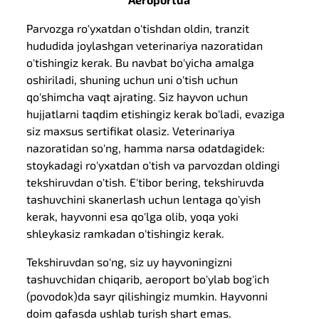
Parvozga ro'yxatdan o'tishdan oldin, tranzit
hududida joylashgan veterinariya nazoratidan
o'tishingiz kerak. Bu navbat bo'yicha amalga
oshiriladi, shuning uchun uni o'tish uchun
qo'shimcha vaqt ajrating. Siz hayvon uchun
hujjatlarni taqdim etishingiz kerak bo'ladi, evaziga
siz maxsus sertifikat olasiz. Veterinariya
nazoratidan so'ng, hamma narsa odatdagidek:
stoykadagi ro'yxatdan o'tish va parvozdan oldingi
tekshiruvdan o'tish. E'tibor bering, tekshiruvda
tashuvchini skanerlash uchun lentaga qo'yish
kerak, hayvonni esa qo'lga olib, yoqa yoki
shleykasiz ramkadan o'tishingiz kerak.
Tekshiruvdan so'ng, siz uy hayvoningizni
tashuvchidan chiqarib, aeroport bo'ylab bog'ich
(povodok)da sayr qilishingiz mumkin. Hayvonni
doim qafasda ushlab turish shart emas.