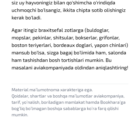
siz uy hayvoningiz bilan qo'shimcha o'rindiqda
uchmoqchi bo'lsangiz, ikkita chipta sotib olishingiz
kerak bo'ladi.
Agar itingiz braxitsefal zotlarga (buldoglar,
mopslar, pekinlar, shitsular, bokserlar, grifonlar,
boston teriyerlari, bordeaux doglari, yapon chinlari)
mansub bo'lsa, sizga bagaj bo'limida ham, salonda
ham tashishdan bosh tortishlari mumkin. Bu
masalani aviakompaniyada oldindan aniqlashtiring!
Material maʼlumotnoma xarakteriga ega.
Qoidalar, shartlar va boshqa maʼlumotlar aviakompaniya,
tarif, yoʼnalish, boriladigan mamlakat hamda Bookharaʼga
bogʼliq boʼlmagan boshqa sabablarga koʼra farq qilishi
mumkin.