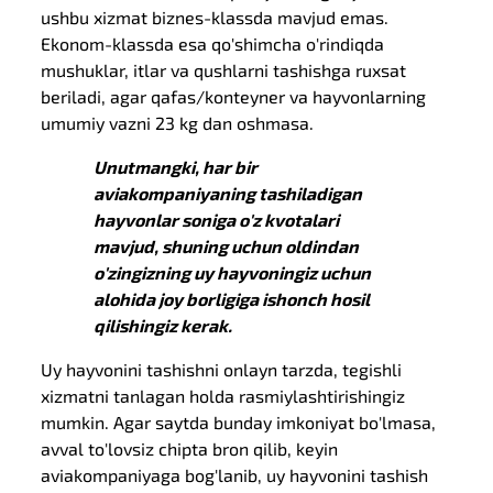
ushbu xizmat biznes-klassda mavjud emas.
Ekonom-klassda esa qo'shimcha o'rindiqda
mushuklar, itlar va qushlarni tashishga ruxsat
beriladi, agar qafas/konteyner va hayvonlarning
umumiy vazni 23 kg dan oshmasa.
Unutmangki, har bir
aviakompaniyaning tashiladigan
hayvonlar soniga o'z kvotalari
mavjud, shuning uchun oldindan
o'zingizning uy hayvoningiz uchun
alohida joy borligiga ishonch hosil
qilishingiz kerak.
Uy hayvonini tashishni onlayn tarzda, tegishli
xizmatni tanlagan holda rasmiylashtirishingiz
mumkin. Agar saytda bunday imkoniyat bo'lmasa,
avval to'lovsiz chipta bron qilib, keyin
aviakompaniyaga bog'lanib, uy hayvonini tashish