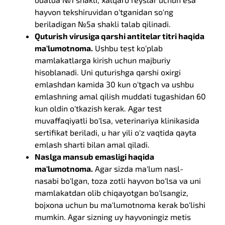
hayvon tekshiruvidan o'tganidan so'ng
beriladigan №5a shakli talab qilinadi.
Quturish virusiga qarshi antitelar titri haqida
ma'lumotnoma.
Ushbu test ko'plab
mamlakatlarga kirish uchun majburiy
hisoblanadi. Uni quturishga qarshi oxirgi
emlashdan kamida 30 kun o'tgach va ushbu
emlashning amal qilish muddati tugashidan 60
kun oldin o'tkazish kerak. Agar test
muvaffaqiyatli bo'lsa, veterinariya klinikasida
sertifikat beriladi, u har yili o'z vaqtida qayta
emlash sharti bilan amal qiladi.
Naslga mansub emasligi haqida
ma'lumotnoma.
Agar sizda ma'lum nasl-
nasabi bo'lgan, toza zotli hayvon bo'lsa va uni
mamlakatdan olib chiqayotgan bo'lsangiz,
bojxona uchun bu ma'lumotnoma kerak bo'lishi
mumkin. Agar sizning uy hayvoningiz metis