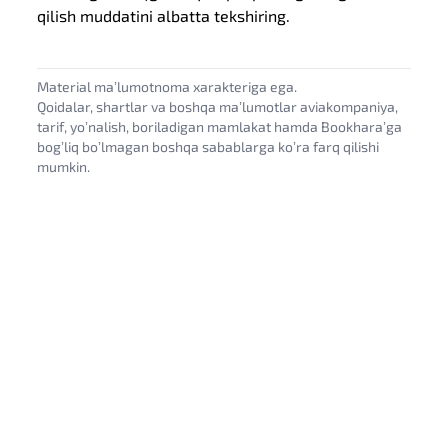
qilish muddatini albatta tekshiring.
Material maʼlumotnoma xarakteriga ega.
Qoidalar, shartlar va boshqa maʼlumotlar aviakompaniya,
tarif, yoʼnalish, boriladigan mamlakat hamda Bookharaʼga
bogʼliq boʼlmagan boshqa sabablarga koʼra farq qilishi
mumkin.