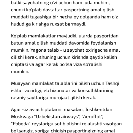
balki sayohatning o'zi uchun ham juda muhim,
chunki ko'plab davlatlar pasportning amal qilish
muddati tugashiga bir necha oy qolganda ham o'z
hududiga kirishga ruxsat bermaydi.
Ko'plab mamlakatlar mavjudki, ularda pasportdan
butun amal qilish muddati davomida foydalanish
mumkin. Yagona talab - u sayohat oxirigacha amal
qilishi kerak, shuning uchun kirishda qaytib kelish
chiptasi va agar kerak bo'lsa viza so'ralishi
mumkin.
Muayyan mamlakat talablarini bilish uchun Tashqi
ishlar vazirligi, elchixonalar va konsulliklarining
rasmiy saytlariga murojaat qilish kerak.
Agar siz aviachiptalarni, masalan, Toshkentdan
Moskvaga "Uzbekistan airways", "Aeroflot",
"Pobeda" reyslariga sotib olishni rejalashtirayotgan
bo'lsangiz, xorijga chiqish pasportingizning amal