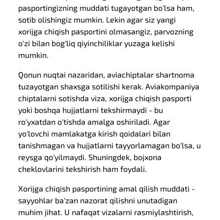
pasportingizning muddati tugayotgan bo'lsa ham,
sotib olishingiz mumkin. Lekin agar siz yangi
xorijga chiqish pasportini olmasangiz, parvozning
o'zi bilan bog'liq qiyinchiliklar yuzaga kelishi
mumkin.
Qonun nuqtai nazaridan, aviachiptalar shartnoma
tuzayotgan shaxsga sotilishi kerak. Aviakompaniya
chiptalarni sotishda viza, xorijga chiqish pasporti
yoki boshqa hujjatlarni tekshirmaydi - bu
ro'yxatdan o'tishda amalga oshiriladi. Agar
yo'lovchi mamlakatga kirish qoidalari bilan
tanishmagan va hujjatlarni tayyorlamagan bo'lsa, u
reysga qo'yilmaydi. Shuningdek, bojxona
cheklovlarini tekshirish ham foydali.
Xorijga chiqish pasportining amal qilish muddati -
sayyohlar ba'zan nazorat qilishni unutadigan
muhim jihat. U nafaqat vizalarni rasmiylashtirish,