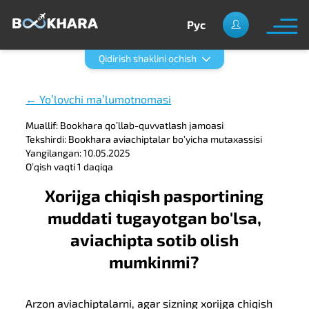
Рус
Qidirish shaklini ochish
← Yoʼlovchi maʼlumotnomasi
Muallif: Bookhara qoʼllab-quvvatlash jamoasi
Tekshirdi: Bookhara aviachiptalar boʼyicha mutaxassisi
Yangilangan: 10.05.2025
Oʼqish vaqti 1 daqiqa
Xorijga chiqish pasportining
muddati tugayotgan bo'lsa,
aviachipta sotib olish
mumkinmi?
Arzon aviachiptalarni, agar sizning xorijga chiqish