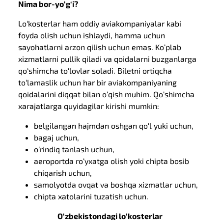
Nima bor-yo‘g‘i?
Lo‘kosterlar ham oddiy aviakompaniyalar kabi
foyda olish uchun ishlaydi, hamma uchun
sayohatlarni arzon qilish uchun emas. Ko‘plab
xizmatlarni pullik qiladi va qoidalarni buzganlarga
qo‘shimcha to‘lovlar soladi. Biletni ortiqcha
to‘lamaslik uchun har bir aviakompaniyaning
qoidalarini diqqat bilan o‘qish muhim. Qo‘shimcha
xarajatlarga quyidagilar kirishi mumkin:
belgilangan hajmdan oshgan qo‘l yuki uchun,
bagaj uchun,
o‘rindiq tanlash uchun,
aeroportda ro‘yxatga olish yoki chipta bosib
chiqarish uchun,
samolyotda ovqat va boshqa xizmatlar uchun,
chipta xatolarini tuzatish uchun.
O‘zbekistondagi lo‘kosterlar