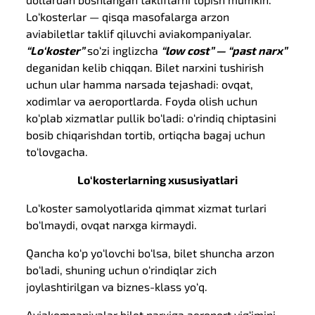
Lo‘kosterlar — qisqa masofalarga arzon
aviabiletlar taklif qiluvchi aviakompaniyalar.
“Lo‘koster”
so‘zi inglizcha
“low cost” — “past narx”
deganidan kelib chiqqan. Bilet narxini tushirish
uchun ular hamma narsada tejashadi: ovqat,
xodimlar va aeroportlarda. Foyda olish uchun
ko‘plab xizmatlar pullik bo‘ladi: o‘rindiq chiptasini
bosib chiqarishdan tortib, ortiqcha bagaj uchun
to‘lovgacha.
Lo‘kosterlarning xususiyatlari
Lo‘koster samolyotlarida qimmat xizmat turlari
bo‘lmaydi, ovqat narxga kirmaydi.
Qancha ko‘p yo‘lovchi bo‘lsa, bilet shuncha arzon
bo‘ladi, shuning uchun o‘rindiqlar zich
joylashtirilgan va biznes-klass yo‘q.
Aviakompaniyalar bilet narxiga aeroport yig‘imini