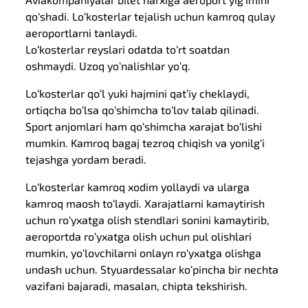
qo‘shadi. Lo‘kosterlar tejalish uchun kamroq qulay
aeroportlarni tanlaydi.
Lo‘kosterlar reyslari odatda to‘rt soatdan
oshmaydi. Uzoq yo‘nalishlar yo‘q.
Lo‘kosterlar qo‘l yuki hajmini qat’iy cheklaydi,
ortiqcha bo‘lsa qo‘shimcha to‘lov talab qilinadi.
Sport anjomlari ham qo‘shimcha xarajat bo‘lishi
mumkin. Kamroq bagaj tezroq chiqish va yonilg‘i
tejashga yordam beradi.
Lo‘kosterlar kamroq xodim yollaydi va ularga
kamroq maosh to‘laydi. Xarajatlarni kamaytirish
uchun ro‘yxatga olish stendlari sonini kamaytirib,
aeroportda ro‘yxatga olish uchun pul olishlari
mumkin, yo‘lovchilarni onlayn ro‘yxatga olishga
undash uchun. Styuardessalar ko‘pincha bir nechta
vazifani bajaradi, masalan, chipta tekshirish.