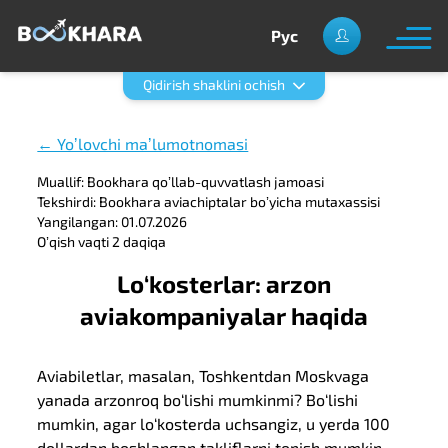
Рус
Qidirish shaklini ochish
← Yoʼlovchi maʼlumotnomasi
Muallif: Bookhara qoʼllab-quvvatlash jamoasi
Tekshirdi: Bookhara aviachiptalar boʼyicha mutaxassisi
Yangilangan: 01.07.2026
Oʼqish vaqti 2 daqiqa
Lo‘kosterlar: arzon
aviakompaniyalar haqida
Aviabiletlar, masalan, Toshkentdan Moskvaga
yanada arzonroq bo‘lishi mumkinmi? Bo‘lishi
mumkin, agar lo‘kosterda uchsangiz, u yerda 100
dollardan boshlangan takliflarni topish mumkin.