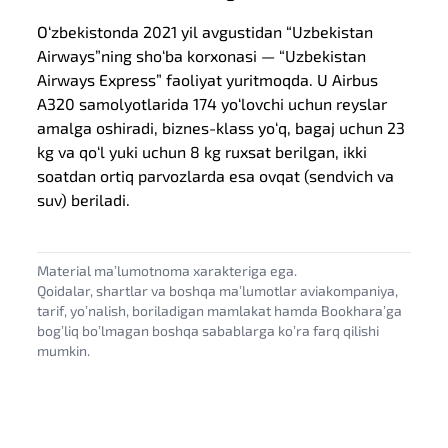
O‘zbekistonda 2021 yil avgustidan “Uzbekistan
Airways”ning sho‘ba korxonasi — “Uzbekistan
Airways Express” faoliyat yuritmoqda. U Airbus
A320 samolyotlarida 174 yo‘lovchi uchun reyslar
amalga oshiradi, biznes-klass yo‘q, bagaj uchun 23
kg va qo‘l yuki uchun 8 kg ruxsat berilgan, ikki
soatdan ortiq parvozlarda esa ovqat (sendvich va
suv) beriladi.
Material maʼlumotnoma xarakteriga ega.
Qoidalar, shartlar va boshqa maʼlumotlar aviakompaniya,
tarif, yoʼnalish, boriladigan mamlakat hamda Bookharaʼga
bogʼliq boʼlmagan boshqa sabablarga koʼra farq qilishi
mumkin.