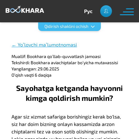
Рус
Qidirish shaklini ochish
← Yoʼlovchi maʼlumotnomasi
Muallif: Bookhara qoʼllab-quvvatlash jamoasi
Tekshirdi: Bookhara aviachiptalar boʼyicha mutaxassisi
Yangilangan: 29.06.2025
Oʼqish vaqti 6 daqiqa
Sayohatga ketganda hayvonni
kimga qoldirish mumkin?
Agar siz xizmat safariga borishingiz kerak bo'lsa,
siz har doim bizning onlayn kassamizda arzon
chiptalarni tez va oson sotib olishingiz mumkin.
Lekin agar sizda uy hayvoni bo'lsa va uni o'zingiz