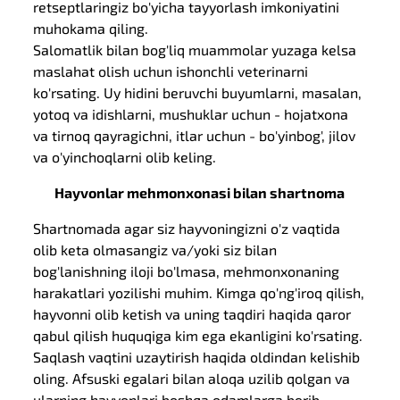
retseptlaringiz bo'yicha tayyorlash imkoniyatini
muhokama qiling.
Salomatlik bilan bog'liq muammolar yuzaga kelsa
maslahat olish uchun ishonchli veterinarni
ko'rsating. Uy hidini beruvchi buyumlarni, masalan,
yotoq va idishlarni, mushuklar uchun - hojatxona
va tirnoq qayragichni, itlar uchun - bo'yinbog', jilov
va o'yinchoqlarni olib keling.
Hayvonlar mehmonxonasi bilan shartnoma
Shartnomada agar siz hayvoningizni o'z vaqtida
olib keta olmasangiz va/yoki siz bilan
bog'lanishning iloji bo'lmasa, mehmonxonaning
harakatlari yozilishi muhim. Kimga qo'ng'iroq qilish,
hayvonni olib ketish va uning taqdiri haqida qaror
qabul qilish huquqiga kim ega ekanligini ko'rsating.
Saqlash vaqtini uzaytirish haqida oldindan kelishib
oling. Afsuski egalari bilan aloqa uzilib qolgan va
ularning hayvonlari boshqa odamlarga berib