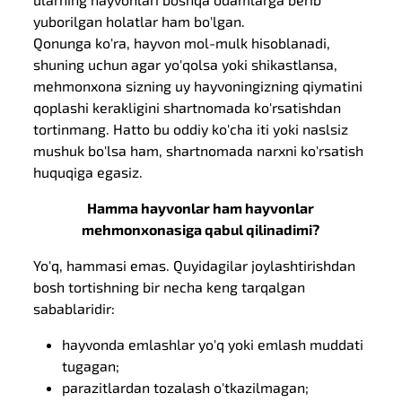
yuborilgan holatlar ham bo'lgan.
Qonunga ko'ra, hayvon mol-mulk hisoblanadi,
shuning uchun agar yo'qolsa yoki shikastlansa,
mehmonxona sizning uy hayvoningizning qiymatini
qoplashi kerakligini shartnomada ko'rsatishdan
tortinmang. Hatto bu oddiy ko'cha iti yoki naslsiz
mushuk bo'lsa ham, shartnomada narxni ko'rsatish
huquqiga egasiz.
Hamma hayvonlar ham hayvonlar
mehmonxonasiga qabul qilinadimi?
Yo'q, hammasi emas. Quyidagilar joylashtirishdan
bosh tortishning bir necha keng tarqalgan
sabablaridir:
hayvonda emlashlar yo'q yoki emlash muddati
tugagan;
parazitlardan tozalash o'tkazilmagan;