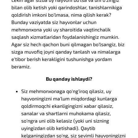
bilan olib ketish yoki qarindoshlar, tanishlarnikiga
qoldirish imkoni bo'lmasa, nima qilish kerak?
Bunday vaziyatda siz hayvonlar uchun
mehmonxona yoki uy sharoitida vaqtinchalik
saqlash xizmatlaridan foydalanishingiz mumkin.
Agar siz hech qachon buni qilmagan bo'lsangiz, biz
sizga muvofiq joyni qanday tanlash va nimalarga
e'tibor berish kerakligini tushunishga yordam
beramiz.
Bu qanday ishlaydi?
Siz mehmonxonaga qo'ng'iroq qilasiz, uy
hayvoningizni ma'lum miqdordagi kunlarga
qoldirmoqchi ekanligingizni xabar qilasiz,
sanalar va shartlarni muhokama qilasiz,
so'ngra uni olib kelasiz (yoki uni sizning
uyingizdan olib ketishadi). Qaytib
kelganingizdan so'ng, siz sevimli hayvoningizni