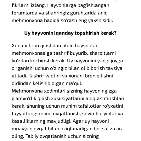
fikrlarni izlang. Hayvonlarga bag'ishlangan
forumlarda va shahringiz guruhlarida aniq
mehmonxona haqida so'rash eng yaxshisidir.
Uy hayvonini qanday topshirish kerak?
Xonani bron qilishdan oldin hayvonlar
mehmonxonasiga tashrif buyurib, sharoitlarni
ko'zdan kechirish kerak. Uy hayvonini yangi joyga
o'rganishi uchun o'zingiz bilan olib borish tavsiya
etiladi. Tashrif vaqtini va xonani bron qilishni
oldindan kelishib olgan ma'qul.
Mehmonxona xodimlari sizning hayvoningizga
g'amxo'rlik qilish xususiyatlarini aniqlashtirishlari
kerak, shuning uchun muhim tafsilotlar ro'yxatini
tayyorlang: rejim, ovqatlanish, sevimli o'yinlar va
kasalliklarning mavjudligi. Agar uy hayvoni
muayyan ovqat bilan oziqlanadigan bo'lsa, zaxira
oling. Tabiiy ovqatlanish uchun sizning