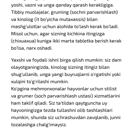
yoshi, vazni va unga qanday qarash kerakligiga.
Tibbiy muolajalar, gruming (sochni parvarishlash)
va kinolog (it bo'yicha mutaxassis) bilan
mashg'ulotlar uchun alohida to'lash kerak bo'ladi.
Misol uchun, agar sizning kichkina itingizga
(chixuaxua) kuniga ikki marta tabletka berish kerak
bo'lsa, narx oshadi.
Yaxshi va foydali ishni birga qilish mumkin: siz dam
olayotganingizda, kinolog sizning itingiz bilan
shug'ullanib, unga yangi buyruqlarni o'rgatishi yoki
xulqini to'g'rilashi mumkin.
Ko'pgina mehmonxonalar hayvonlar uchun stilist
va grumer (soch parvarishlash ustasi) xizmatlarini
ham taklif qiladi. Siz ta'tildan qaytguncha uy
hayvoningizga tezda tullashni olib tashlashlari
mumkin, shunda siz uchrashuvdan zavqlanib, junni
tozalashga chalg'imaysiz.