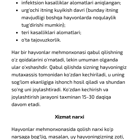
infektsion kasalliklar alomatlari aniqlangan;
urg'ochi itning kuyikish davri (bunday itning
mavjudligi boshqa hayvonlarda noqulaylik
tug'dirishi mumkin);
teri kasalliklari alomatlari;
o'ta tajovuzkorlik.
Har bir hayvonlar mehmonxonasi qabul qilishning
o'z qoidalarini o'rnatadi, lekin umuman olganda
ular o'xshashdir. Qabul qilishda sizning hayvoningiz
mutaxassis tomonidan ko'zdan kechiriladi, u uning
sog'lom ekanligiga ishonch hosil qiladi va shundan
so'ng uni joylashtiradi. Ko'zdan kechirish va
joylashtirish jarayoni taxminan 15-30 daqiqa
davom etadi.
Xizmat narxi
Hayvonlar mehmonxonasida qolish narxi ko'p
narsaga bog'liq, masalan, uy hayvoningizning zoti,