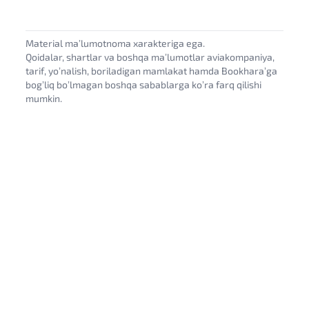
Material maʼlumotnoma xarakteriga ega.
Qoidalar, shartlar va boshqa maʼlumotlar aviakompaniya,
tarif, yoʼnalish, boriladigan mamlakat hamda Bookharaʼga
bogʼliq boʼlmagan boshqa sabablarga koʼra farq qilishi
mumkin.