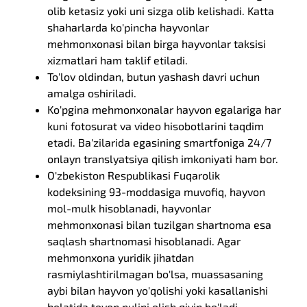
olib ketasiz yoki uni sizga olib kelishadi. Katta
shaharlarda ko'pincha hayvonlar
mehmonxonasi bilan birga hayvonlar taksisi
xizmatlari ham taklif etiladi.
To'lov oldindan, butun yashash davri uchun
amalga oshiriladi.
Ko'pgina mehmonxonalar hayvon egalariga har
kuni fotosurat va video hisobotlarini taqdim
etadi. Ba'zilarida egasining smartfoniga 24/7
onlayn translyatsiya qilish imkoniyati ham bor.
O'zbekiston Respublikasi Fuqarolik
kodeksining 93-moddasiga muvofiq, hayvon
mol-mulk hisoblanadi, hayvonlar
mehmonxonasi bilan tuzilgan shartnoma esa
saqlash shartnomasi hisoblanadi. Agar
mehmonxona yuridik jihatdan
rasmiylashtirilmagan bo'lsa, muassasaning
aybi bilan hayvon yo'qolishi yoki kasallanishi
holatida tovon pulini olish qiyin bo'ladi.