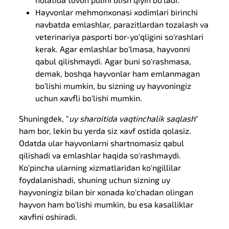
Hayvonlar mehmonxonasi xodimlari birinchi
navbatda emlashlar, parazitlardan tozalash va
veterinariya pasporti bor-yo'qligini so'rashlari
kerak. Agar emlashlar bo'lmasa, hayvonni
qabul qilishmaydi. Agar buni so'rashmasa,
demak, boshqa hayvonlar ham emlanmagan
bo'lishi mumkin, bu sizning uy hayvoningiz
uchun xavfli bo'lishi mumkin.
Shuningdek, "
uy sharoitida vaqtinchalik saqlash
"
ham bor, lekin bu yerda siz xavf ostida qolasiz.
Odatda ular hayvonlarni shartnomasiz qabul
qilishadi va emlashlar haqida so'rashmaydi.
Ko'pincha ularning xizmatlaridan ko'ngillilar
foydalanishadi, shuning uchun sizning uy
hayvoningiz bilan bir xonada ko'chadan olingan
hayvon ham bo'lishi mumkin, bu esa kasalliklar
xavfini oshiradi.