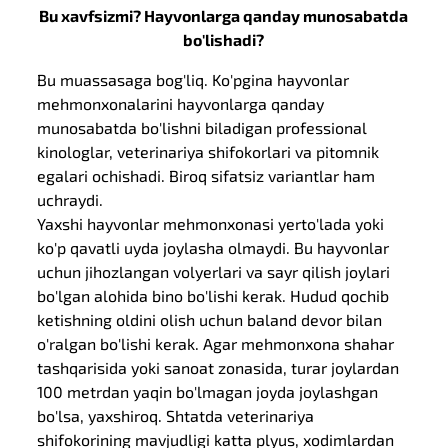
Bu xavfsizmi? Hayvonlarga qanday munosabatda
bo'lishadi?
Bu muassasaga bog'liq. Ko'pgina hayvonlar
mehmonxonalarini hayvonlarga qanday
munosabatda bo'lishni biladigan professional
kinologlar, veterinariya shifokorlari va pitomnik
egalari ochishadi. Biroq sifatsiz variantlar ham
uchraydi.
Yaxshi hayvonlar mehmonxonasi yerto'lada yoki
ko'p qavatli uyda joylasha olmaydi. Bu hayvonlar
uchun jihozlangan volyerlari va sayr qilish joylari
bo'lgan alohida bino bo'lishi kerak. Hudud qochib
ketishning oldini olish uchun baland devor bilan
o'ralgan bo'lishi kerak. Agar mehmonxona shahar
tashqarisida yoki sanoat zonasida, turar joylardan
100 metrdan yaqin bo'lmagan joyda joylashgan
bo'lsa, yaxshiroq. Shtatda veterinariya
shifokorining mavjudligi katta plyus, xodimlardan