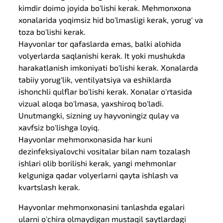
kimdir doimo joyida bo'lishi kerak. Mehmonxona
xonalarida yoqimsiz hid bo'lmasligi kerak, yorug' va
toza bo'lishi kerak.
Hayvonlar tor qafaslarda emas, balki alohida
volyerlarda saqlanishi kerak. It yoki mushukda
harakatlanish imkoniyati bo'lishi kerak. Xonalarda
tabiiy yorug'lik, ventilyatsiya va eshiklarda
ishonchli qulflar bo'lishi kerak. Xonalar o'rtasida
vizual aloqa bo'lmasa, yaxshiroq bo'ladi.
Unutmangki, sizning uy hayvoningiz qulay va
xavfsiz bo'lishga loyiq.
Hayvonlar mehmonxonasida har kuni
dezinfeksiyalovchi vositalar bilan nam tozalash
ishlari olib borilishi kerak, yangi mehmonlar
kelguniga qadar volyerlarni qayta ishlash va
kvartslash kerak.
Hayvonlar mehmonxonasini tanlashda egalari
ularni o'chira olmaydigan mustaqil saytlardagi