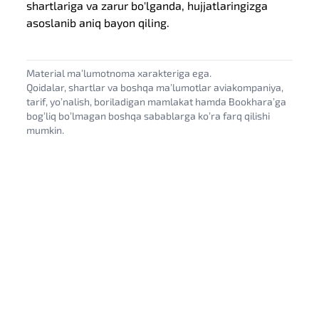
shartlariga va zarur bo'lganda, hujjatlaringizga
asoslanib aniq bayon qiling.
Material maʼlumotnoma xarakteriga ega.
Qoidalar, shartlar va boshqa maʼlumotlar aviakompaniya,
tarif, yoʼnalish, boriladigan mamlakat hamda Bookharaʼga
bogʼliq boʼlmagan boshqa sabablarga koʼra farq qilishi
mumkin.