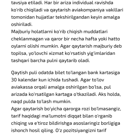
tavsiya etiladi. Har bir ariza individual ravishda
ko'rib chiqiladi va qaytarish aviakompaniya vakillari
tomonidan hujjatlar tekshirilgandan keyin amalga
oshiriladi.
Majburiy holatlarni ko'rib chiqish muddatlari
cheklanmagan va qaror bir necha hafta yoki hatto
oylarni olishi mumkin. Agar qaytarish majburiy deb
topilsa, yo'lovchi xizmat ko'rsatish yig'imlaridan
tashqari barcha pulni qaytarib oladi.
Qaytish puli odatda bilet to'langan bank kartasiga
30 kalendar kun ichida tushadi. Agar to'lov
aviakassa orqali amalga oshirilgan bo'lsa, pul
arizada ko'rsatilgan kartaga o'tkaziladi. Aks holda,
naqd pulda to'lash mumkin.
Agar qaytarish bo'yicha qarorga rozi bo'lmasangiz,
tarif haqidagi ma'lumotni diqqat bilan o'rganib
chiqing va e'tiroz bildirishga asoslaringiz borligiga
ishonch hosil qiling. O'z pozitsiyangizni tarif