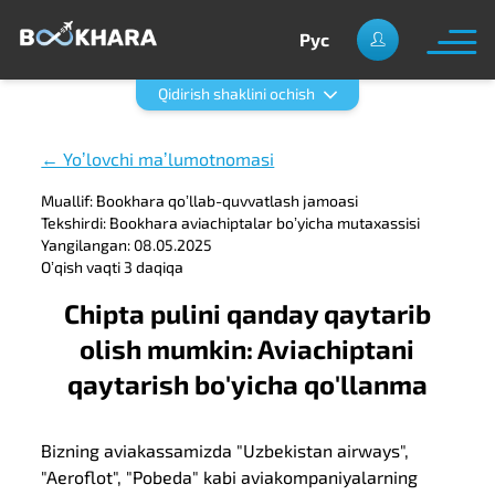
Рус
Qidirish shaklini ochish
← Yoʼlovchi maʼlumotnomasi
Muallif: Bookhara qoʼllab-quvvatlash jamoasi
Tekshirdi: Bookhara aviachiptalar boʼyicha mutaxassisi
Yangilangan: 08.05.2025
Oʼqish vaqti 3 daqiqa
Chipta pulini qanday qaytarib
olish mumkin: Aviachiptani
qaytarish bo'yicha qo'llanma
Bizning aviakassamizda "Uzbekistan airways",
"Aeroflot", "Pobeda" kabi aviakompaniyalarning