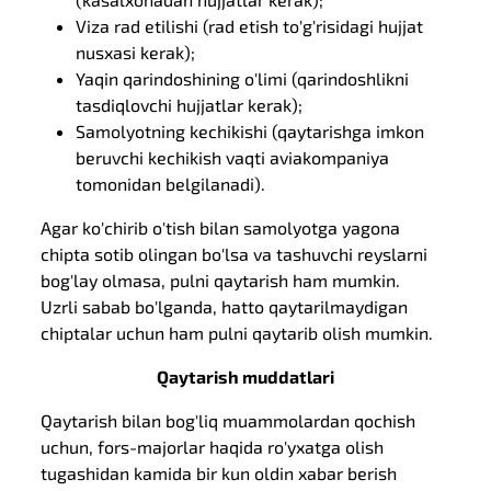
Viza rad etilishi (rad etish to'g'risidagi hujjat
nusxasi kerak);
Yaqin qarindoshining o'limi (qarindoshlikni
tasdiqlovchi hujjatlar kerak);
Samolyotning kechikishi (qaytarishga imkon
beruvchi kechikish vaqti aviakompaniya
tomonidan belgilanadi).
Agar ko'chirib o'tish bilan samolyotga yagona
chipta sotib olingan bo'lsa va tashuvchi reyslarni
bog'lay olmasa, pulni qaytarish ham mumkin.
Uzrli sabab bo'lganda, hatto qaytarilmaydigan
chiptalar uchun ham pulni qaytarib olish mumkin.
Qaytarish muddatlari
Qaytarish bilan bog'liq muammolardan qochish
uchun, fors-majorlar haqida ro'yxatga olish
tugashidan kamida bir kun oldin xabar berish