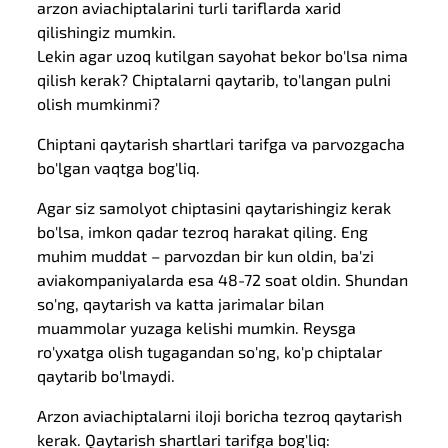
arzon aviachiptalarini turli tariflarda xarid
qilishingiz mumkin.
Lekin agar uzoq kutilgan sayohat bekor bo'lsa nima
qilish kerak? Chiptalarni qaytarib, to'langan pulni
olish mumkinmi?
Chiptani qaytarish shartlari tarifga va parvozgacha
bo'lgan vaqtga bog'liq.
Agar siz samolyot chiptasini qaytarishingiz kerak
bo'lsa, imkon qadar tezroq harakat qiling. Eng
muhim muddat – parvozdan bir kun oldin, ba'zi
aviakompaniyalarda esa 48-72 soat oldin. Shundan
so'ng, qaytarish va katta jarimalar bilan
muammolar yuzaga kelishi mumkin. Reysga
ro'yxatga olish tugagandan so'ng, ko'p chiptalar
qaytarib bo'lmaydi.
Arzon aviachiptalarni iloji boricha tezroq qaytarish
kerak. Qaytarish shartlari tarifga bog'liq: