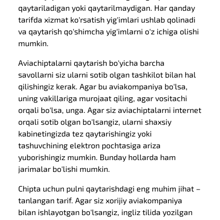
qaytariladigan yoki qaytarilmaydigan. Har qanday
tarifda xizmat ko'rsatish yig'imlari ushlab qolinadi
va qaytarish qo'shimcha yig'imlarni o'z ichiga olishi
mumkin.
Aviachiptalarni qaytarish bo'yicha barcha
savollarni siz ularni sotib olgan tashkilot bilan hal
qilishingiz kerak. Agar bu aviakompaniya bo'lsa,
uning vakillariga murojaat qiling, agar vositachi
orqali bo'lsa, unga. Agar siz aviachiptalarni internet
orqali sotib olgan bo'lsangiz, ularni shaxsiy
kabinetingizda tez qaytarishingiz yoki
tashuvchining elektron pochtasiga ariza
yuborishingiz mumkin. Bunday hollarda ham
jarimalar bo'lishi mumkin.
Chipta uchun pulni qaytarishdagi eng muhim jihat –
tanlangan tarif. Agar siz xorijiy aviakompaniya
bilan ishlayotgan bo'lsangiz, ingliz tilida yozilgan