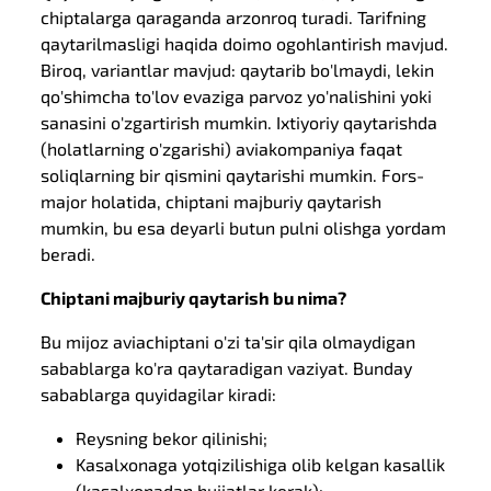
chiptalarga qaraganda arzonroq turadi. Tarifning
qaytarilmasligi haqida doimo ogohlantirish mavjud.
Biroq, variantlar mavjud: qaytarib bo'lmaydi, lekin
qo'shimcha to'lov evaziga parvoz yo'nalishini yoki
sanasini o'zgartirish mumkin. Ixtiyoriy qaytarishda
(holatlarning o'zgarishi) aviakompaniya faqat
soliqlarning bir qismini qaytarishi mumkin. Fors-
major holatida, chiptani majburiy qaytarish
mumkin, bu esa deyarli butun pulni olishga yordam
beradi.
Chiptani majburiy qaytarish bu nima?
Bu mijoz aviachiptani o'zi ta'sir qila olmaydigan
sabablarga ko'ra qaytaradigan vaziyat. Bunday
sabablarga quyidagilar kiradi:
Reysning bekor qilinishi;
Kasalxonaga yotqizilishiga olib kelgan kasallik
(kasalxonadan hujjatlar kerak);