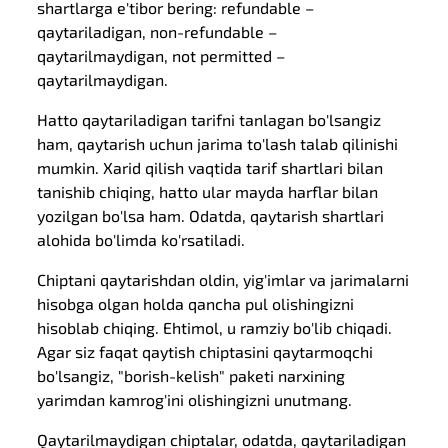
shartlarga e'tibor bering: refundable –
qaytariladigan, non-refundable –
qaytarilmaydigan, not permitted –
qaytarilmaydigan.
Hatto qaytariladigan tarifni tanlagan bo'lsangiz
ham, qaytarish uchun jarima to'lash talab qilinishi
mumkin. Xarid qilish vaqtida tarif shartlari bilan
tanishib chiqing, hatto ular mayda harflar bilan
yozilgan bo'lsa ham. Odatda, qaytarish shartlari
alohida bo'limda ko'rsatiladi.
Chiptani qaytarishdan oldin, yig'imlar va jarimalarni
hisobga olgan holda qancha pul olishingizni
hisoblab chiqing. Ehtimol, u ramziy bo'lib chiqadi.
Agar siz faqat qaytish chiptasini qaytarmoqchi
bo'lsangiz, "borish-kelish" paketi narxining
yarimdan kamrog'ini olishingizni unutmang.
Qaytarilmaydigan chiptalar, odatda, qaytariladigan