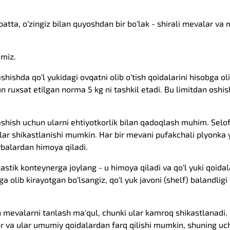
tta, o‘zingiz bilan quyoshdan bir bo‘lak - shirali mevalar va 
amiz.
hishda qo‘l yukidagi ovqatni olib o‘tish qoidalarini hisobga o
 ruxsat etilgan norma 5 kg ni tashkil etadi. Bu limitdan oshish
ashish uchun ularni ehtiyotkorlik bilan qadoqlash muhim. Sel
lar shikastlanishi mumkin. Har bir mevani pufakchali plyonka 
rbalardan himoya qiladi.
stik konteynerga joylang - u himoya qiladi va qo‘l yuki qoidal
a olib kirayotgan bo‘lsangiz, qo‘l yuk javoni (shelf) balandli
 mevalarni tanlash ma'qul, chunki ular kamroq shikastlanadi.
or va ular umumiy qoidalardan farq qilishi mumkin, shuning uc