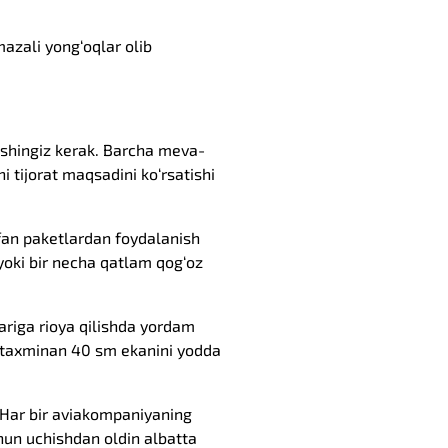
mazali yong‘oqlar olib
lishingiz kerak. Barcha meva-
i tijorat maqsadini ko‘rsatishi
ofan paketlardan foydalanish
yoki bir necha qatlam qog‘oz
ariga rioya qilishda yordam
gi taxminan 40 sm ekanini yodda
 Har bir aviakompaniyaning
hun uchishdan oldin albatta