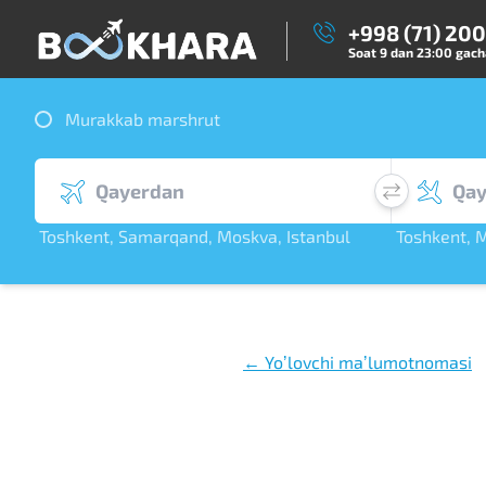
+998 (71) 20
Soat 9 dan 23:00 gacha
Murakkab marshrut
Toshkent
,
Samarqand
,
Moskva
,
Istanbul
Toshkent
,
M
,
Dubay
,
S. Peterbu
← Yoʼlovchi maʼlumotnomasi