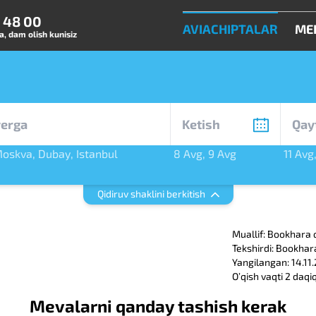
0 48 00
AVIACHIPTALAR
ME
, dam olish kunisiz
oskva
,
Dubay
,
Istanbul
8 Avg
,
9 Avg
11 Avg
rg
Qidiruv shaklini berkitish
Muallif: Bookhara 
Tekshirdi: Bookhar
Yangilangan: 14.11
Oʼqish vaqti 2 daqi
Mevalarni qanday tashish kerak