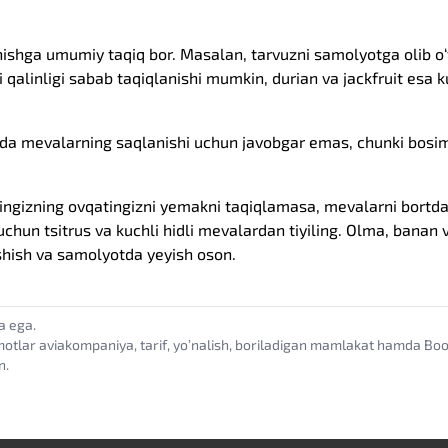
hishga umumiy taqiq bor. Masalan, tarvuzni samolyotga olib o‘t
‘i qalinligi sabab taqiqlanishi mumkin, durian va jackfruit esa 
da mevalarning saqlanishi uchun javobgar emas, chunki bosim 
ingizning ovqatingizni yemakni taqiqlamasa, mevalarni bort
uchun tsitrus va kuchli hidli mevalardan tiyiling. Olma, banan v
hish va samolyotda yeyish oson.
a ega.
motlar aviakompaniya, tarif, yoʼnalish, boriladigan mamlakat hamda B
n.