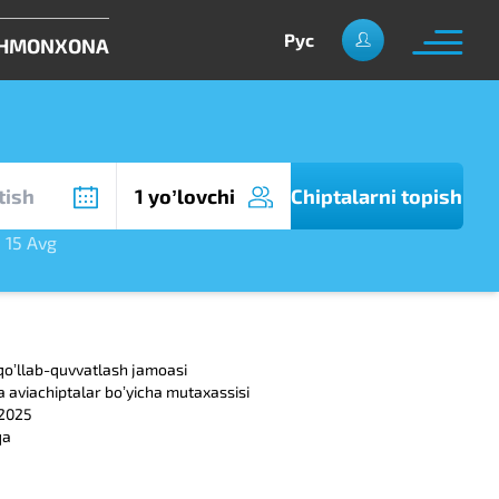
Рус
HMONXONA
1 yoʼlovchi
Chiptalarni topish
,
15 Avg
qoʼllab-quvvatlash jamoasi
a aviachiptalar boʼyicha mutaxassisi
.2025
qa