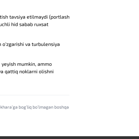
ish tavsiya etilmaydi (portlash
kuchli hid sabab ruxsat
o‘zgarishi va turbulensiya
da yeyish mumkin, ammo
a qattiq noklarni olishni
ookharaʼga bogʼliq boʼlmagan boshqa