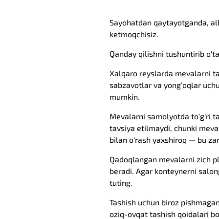
Sayohatdan qaytayotganda, alba
ketmoqchisiz.
Qanday qilishni tushuntirib o‘t
Xalqaro reyslarda mevalarni tas
sabzavotlar va yong‘oqlar uchun
mumkin.
Mevalarni samolyotda to‘g‘ri t
tavsiya etilmaydi, chunki meva
bilan o‘rash yaxshiroq — bu za
Qadoqlangan mevalarni zich pla
beradi. Agar konteynerni salong
tuting.
Tashish uchun biroz pishmagan
oziq-ovqat tashish qoidalari b