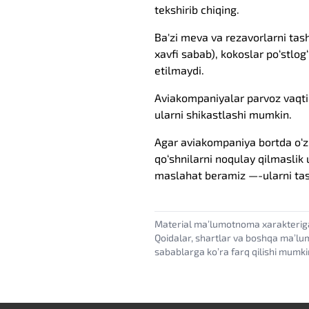
tekshirib chiqing.
Ba'zi meva va rezavorlarni tas
xavfi sabab), kokoslar po‘stlog
etilmaydi.
Aviakompaniyalar parvoz vaqti
ularni shikastlashi mumkin.
Agar aviakompaniya bortda o‘z
qo‘shnilarni noqulay qilmaslik 
maslahat beramiz —-ularni tas
Material maʼlumotnoma xarakterig
Qoidalar, shartlar va boshqa maʼlu
sabablarga koʼra farq qilishi mumki