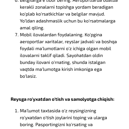
kerakli zonalarni topishga yordam beradigan
ko'plab ko'rsatkichlar va belgilar mavjud.
Yo'ldan adashmaslik uchun bu ko'rsatmalarga
amal qiling.
Mobil ilovalardan foydalaning. Ko'pgina
aeroportlar xaritalar, reyslar jadvali va boshqa
foydali ma'lumotlarni o'z ichiga olgan mobil
ilovalarni taklif qiladi. Sayohatdan oldin
bunday ilovani o'rnating, shunda istalgan
vaqtda ma'lumotga kirish imkoniga ega
bo'lasiz.
Reysga ro'yxatdan o'tish va samolyotga chiqish:
Ma'lumot taxtasida o'z reysingizning
ro'yxatdan o'tish joylarini toping va ularga
boring. Pasportingizni ko'rsating va