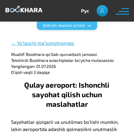
Рус
Qidirish shaklini ochish
← Yoʼlovchi maʼlumotnomasi
Muallif: Bookhara qoʼllab-quvvatlash jamoasi
Tekshirdi: Bookhara aviachiptalar boʼyicha mutaxassisi
Yangilangan: 01.07.2026
Oʼqish vaqti 3 daqiqa
Qulay aeroport: Ishonchli
sayohat qilish uchun
maslahatlar
Sayohatlar qiziqarli va unutilmas bo'lishi mumkin,
lekin aeroportda adashib qolmaslikni unutmaslik