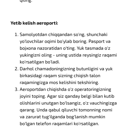
Yetib kelish aeroporti:
Samolyotdan chiqqandan so'ng, shunchaki
yo'lovchilar oqimi bo'ylab boring. Pasport va
bojxona nazoratidan o'ting. Yuk tasmada o'z
yukingizni oling - uning ustida reysingiz raqami
ko'rsatilgan bo'ladi.
Darhol chamadoningizning butunligini va yuk
birkasidagi raqam sizning chiqish talon
raqamingizga mos kelishini tekshiring.
Aeroportdan chiqishda o'z operatoringizning
joyini toping. Agar siz qanday belgi bilan kutib
olishlarini unutgan bo'lsangiz, o'z vauchingizga
qarang. Unda qabul qiluvchi tomonning nomi
va zarurat tug'ilganda bog'lanish mumkin
bo'lgan telefon raqamlari ko'rsatilgan.