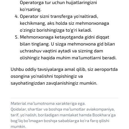
Operatorga tur uchun hujjatlaringizni
ko'rsating.
Operator sizni transferga yo'naltiradi,
kechikmang, aks holda siz mehmonxonaga
o'zingiz borishingizga to'g'ri keladi.
Mehmonxonaga ketayotganda gidni diqqat
bilan tinglang. U sizga mehmonxona gid bilan
uchrashuv vaqtini aytadi va sizning dam
olishingiz haqida muhim ma'lumotlarni beradi.
Ushbu oddiy tavsiyalarga amal qilib, siz aeroportda
osongina yo'nalishni topishingiz va
sayohatingizdan zavqlanishingiz mumkin.
Material maʼlumotnoma xarakteriga ega.
Qoidalar, shartlar va boshqa maʼlumotlar aviakompaniya,
tarif, yoʼnalish, boriladigan mamlakat hamda Bookharaʼga
bogʼliq boʼlmagan boshqa sabablarga koʼra farq qilishi
mumkin.