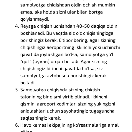
samolyotga chiqishdan oldin ochish mumkin
emas, aks holda sizni ular bilan bortga
qo'yishmaydi.
Reysga chiqish uchishdan 40-50 daqiqa oldin
boshlanadi. Bu vaqtda siz o'z chiqishingizga
borishingiz kerak. E'tibor bering, agar sizning
chiqishingiz aeroportning ikkinchi yoki uchinchi
qavatida joylashgan bo'lsa, samolyotga yo'l
"qo'l" (рукав) orqali bo'ladi. Agar sizning
chiqishingiz birinchi qavatda bo'lsa, siz
samolyotga avtobusda borishingiz kerak
bo'ladi.
Samolyotga chiqishda sizning chiqish
talonining bir qismi yirtib olinadi. Ikkinchi
qismini aeroport xodimlari sizning yukingizni
aniqlashlari uchun sayohatingiz tugaguncha
saqlashingiz kerak.
Havo kemasi ekipajining ko'rsatmalariga amal
qiling.