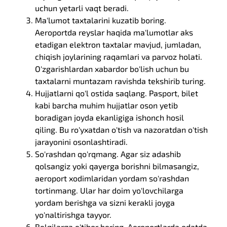
uchun yetarli vaqt beradi.
Ma'lumot taxtalarini kuzatib boring.
Aeroportda reyslar haqida ma'lumotlar aks
etadigan elektron taxtalar mavjud, jumladan,
chiqish joylarining raqamlari va parvoz holati.
O'zgarishlardan xabardor bo'lish uchun bu
taxtalarni muntazam ravishda tekshirib turing.
Hujjatlarni qo'l ostida saqlang. Pasport, bilet
kabi barcha muhim hujjatlar oson yetib
boradigan joyda ekanligiga ishonch hosil
qiling. Bu ro'yxatdan o'tish va nazoratdan o'tish
jarayonini osonlashtiradi.
So'rashdan qo'rqmang. Agar siz adashib
qolsangiz yoki qayerga borishni bilmasangiz,
aeroport xodimlaridan yordam so'rashdan
tortinmang. Ular har doim yo'lovchilarga
yordam berishga va sizni kerakli joyga
yo'naltirishga tayyor.
Belgilarga e'tibor bering. Aeroportlarda odatda