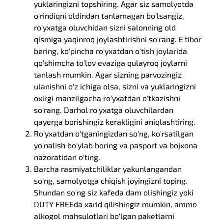
yuklaringizni topshiring. Agar siz samolyotda
o'rindiqni oldindan tanlamagan bo'lsangiz,
ro'yxatga oluvchidan sizni salonning old
qismiga yaqinroq joylashtirishni so'rang. E'tibor
bering, ko'pincha ro'yxatdan o'tish joylarida
qo'shimcha to'lov evaziga qulayroq joylarni
tanlash mumkin. Agar sizning parvozingiz
ulanishni o'z ichiga olsa, sizni va yuklaringizni
oxirgi manzilgacha ro'yxatdan o'tkazishni
so'rang. Darhol ro'yxatga oluvchilardan
qayerga borishingiz kerakligini aniqlashtiring.
Ro'yxatdan o'tganingizdan so'ng, ko'rsatilgan
yo'nalish bo'ylab boring va pasport va bojxona
nazoratidan o'ting.
Barcha rasmiyatchiliklar yakunlangandan
so'ng, samolyotga chiqish joyingizni toping.
Shundan so'ng siz kafeda dam olishingiz yoki
DUTY FREEda xarid qilishingiz mumkin, ammo
alkogol mahsulotlari bo'lgan paketlarni