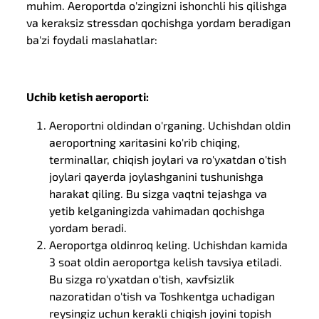
muhim. Aeroportda o'zingizni ishonchli his qilishga
va keraksiz stressdan qochishga yordam beradigan
ba'zi foydali maslahatlar:
Uchib ketish aeroporti:
Aeroportni oldindan o'rganing. Uchishdan oldin
aeroportning xaritasini ko'rib chiqing,
terminallar, chiqish joylari va ro'yxatdan o'tish
joylari qayerda joylashganini tushunishga
harakat qiling. Bu sizga vaqtni tejashga va
yetib kelganingizda vahimadan qochishga
yordam beradi.
Aeroportga oldinroq keling. Uchishdan kamida
3 soat oldin aeroportga kelish tavsiya etiladi.
Bu sizga ro'yxatdan o'tish, xavfsizlik
nazoratidan o'tish va Toshkentga uchadigan
reysingiz uchun kerakli chiqish joyini topish