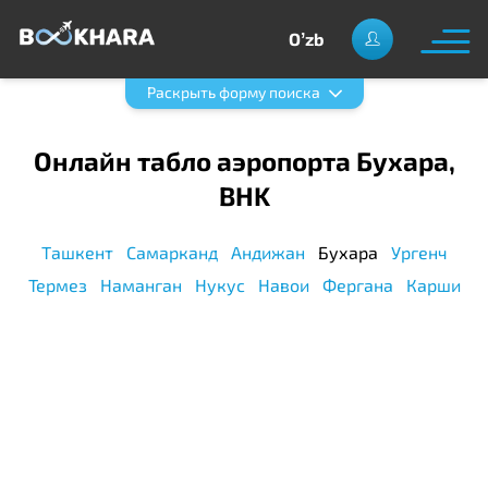
Oʼzb
Раскрыть форму поиска
Онлайн табло аэропорта Бухара,
BHK
Ташкент
Самарканд
Андижан
Бухара
Ургенч
Термез
Наманган
Нукус
Навои
Фергана
Карши