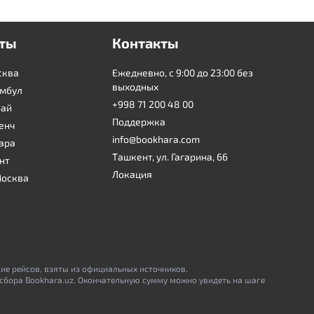
ты
Контакты
сква
Ежедневно, с 9:00 до 23:00 без
выходных
амбул
+998 71 200 48 00
бай
Поддержка
енч
info@bookhara.com
ара
Ташкент, ул. Гагарина, 66
нт
Локация
Москва
ние рейсов, взяты из официальных источников.
 сбора Bookhara.uz. Окончательную сумму можно увидеть на шаге