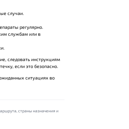
ые случаи.
репараты регулярно.
ким службам или в
и.
вие, следовать инструкциям
ечку, если это безопасно.
еожиданных ситуациях во
маршрута, страны назначения и