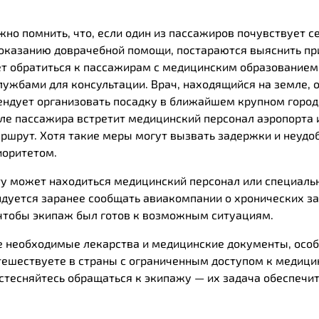
но помнить, что, если один из пассажиров почувствует се
оказанию доврачебной помощи, постараются выяснить пр
 обратиться к пассажирам с медицинским образованием 
жбами для консультации. Врач, находящийся на земле, о
ндует организовать посадку в ближайшем крупном городе
ле пассажира встретит медицинский персонал аэропорта 
ршрут. Хотя такие меры могут вызвать задержки и неудоб
иоритетом.
ту может находиться медицинский персонал или специаль
дуется заранее сообщать авиакомпании о хронических з
чтобы экипаж был готов к возможным ситуациям.
е необходимые лекарства и медицинские документы, осо
тешествуете в страны с ограниченным доступом к медици
стесняйтесь обращаться к экипажу — их задача обеспечит