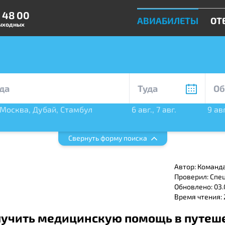
0 48 00
АВИАБИЛЕТЫ
ОТ
выходных
Москва
,
Дубай
,
Стамбул
6 авг.
,
7 авг.
9 авг
бург
Свернуть форму поиска
Автор: Команд
Проверил: Спе
Обновлено: 03.
Время чтения:
лучить медицинскую помощь в путеш