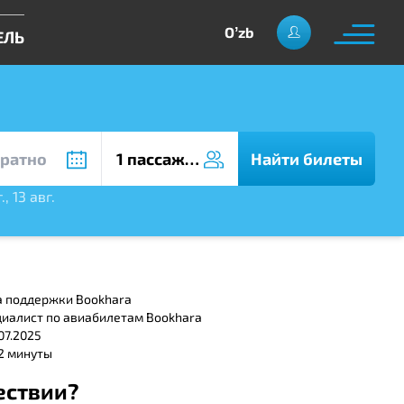
Oʼzb
ЕЛЬ
1 пассажир
Найти билеты
.
,
13 авг.
а поддержки Bookhara
циалист по авиабилетам Bookhara
07.2025
 2 минуты
ествии?