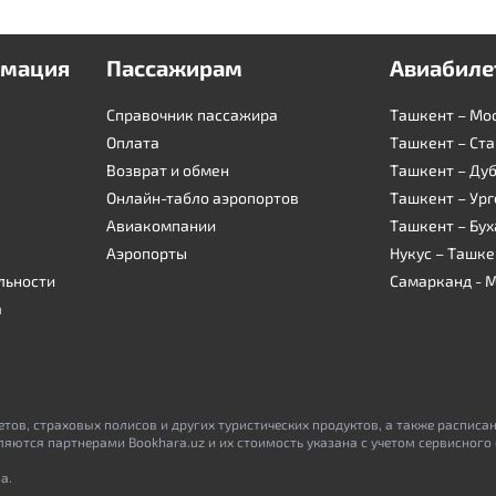
рмация
Пассажирам
Авиабиле
Справочник пассажира
Ташкент – Мо
Оплата
Ташкент – Ст
Возврат и обмен
Ташкент – Ду
Онлайн-табло аэропортов
Ташкент – Ург
Авиакомпании
Ташкент – Бух
я
Аэропорты
Нукус – Ташке
льности
Самарканд - 
а
тов, страховых полисов и других туристических продуктов, а также расписа
ляются партнерами Bookhara.uz и их стоимость указана с учетом сервисного
а.