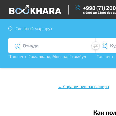
+998 (71) 20
с 9:00 до 23:00 без 
Сложный маршрут
Ташкент
,
Самарканд
,
Москва
,
Стамбул
Ташкент
,
,
Дубай
,
С. Петер
← Справочник пассажира
Как по