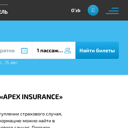
Oʼzb
ЕЛЬ
1 пассажир
Найти билеты
г.
,
15 авг.
«APEX INSURANCE»
уплении страхового случая,
нформацию можно найти в
хового случая. Порядок