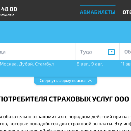
0 48 00
АВИАБИЛЕТЫ
ОТ
выходных
Москва
,
Дубай
,
Стамбул
8 авг.
,
9 авг.
11 ав
бург
Свернуть форму поиска
ОТРЕБИТЕЛЯ СТРАХОВЫХ УСЛУГ OOО 
 обязательно ознакомиться с порядком действий при наст
тов, которые понадобятся для страховой выплаты. Эту и
ловиях в разделе «Действия сторон при наступлении стра