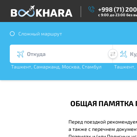
+998 (71) 20
с 9:00 до 23:00 без 
Сложный маршрут
Ташкент
,
Самарканд
,
Москва
,
Стамбул
Ташкент
,
,
Дубай
,
С. Петер
ОБЩАЯ ПАМЯТКА П
Перед поездкой рекомендуем
а также с перечнем докумен
Правилах и/или Полисных ус