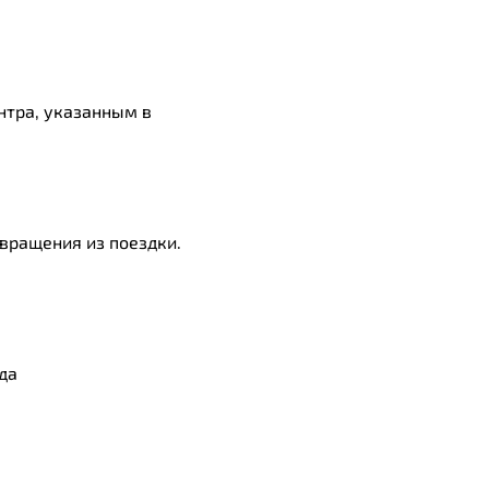
нтра, указанным в
звращения из поездки.
да